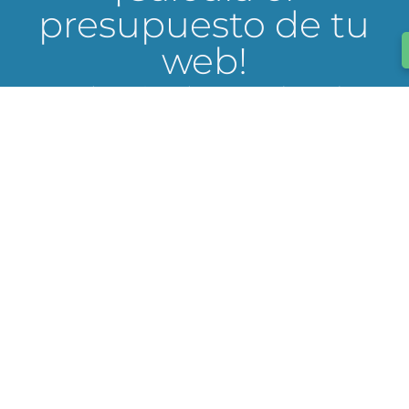
presupuesto de tu
web!
¿Hay algo más en lo que pueda ayudarte
con respecto a la creación de una página
web o presupuestos?
¡Empezamos con tu web!
Trabajamos 100% online
Somos una empresa 100% online aunque esta ubicada en la
provincia de Alicante, Elche trabajamos remotamente abarcando
proyectos para toda España.
Madrid | Barcelona | Valencia | Murcia | Alicante
¿Que ofrecemos?
Diseñamos páginas Web a medida o en WordPress y tiendas
Woocommerce, adaptadas a móviles y a las necesidades