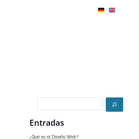
B
u
s
c
a
r
Entradas
¿Qué es el Diseño Web?