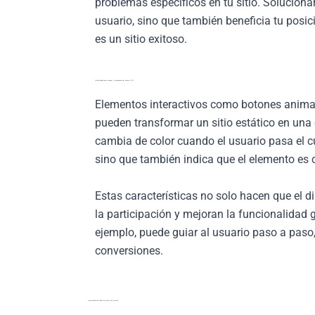
problemas específicos en tu sitio. Soluciona
usuario, sino que también beneficia tu posi
es un sitio exitoso.
Interactividad para mejorar la experiencia del usuario (UX)
Elementos interactivos como botones animad
pueden transformar un sitio estático en una
cambia de color cuando el usuario pasa el c
sino que también indica que el elemento es c
Estas características no solo hacen que el 
la participación y mejoran la funcionalidad ge
ejemplo, puede guiar al usuario paso a pas
conversiones.
Importancia del diseño web para las marcas