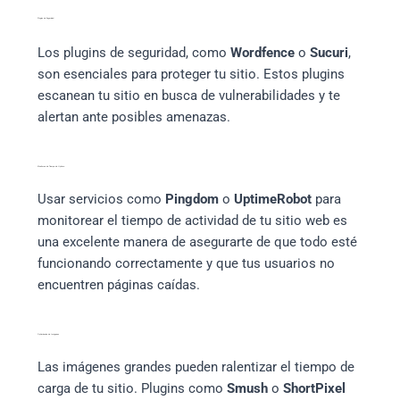
Plugins de Seguridad
Los plugins de seguridad, como
Wordfence
o
Sucuri
,
son esenciales para proteger tu sitio. Estos plugins
escanean tu sitio en busca de vulnerabilidades y te
alertan ante posibles amenazas.
Monitoreo de Tiempo de Uptime
Usar servicios como
Pingdom
o
UptimeRobot
para
monitorear el tiempo de actividad de tu sitio web es
una excelente manera de asegurarte de que todo esté
funcionando correctamente y que tus usuarios no
encuentren páginas caídas.
Optimización de Imágenes
Las imágenes grandes pueden ralentizar el tiempo de
carga de tu sitio. Plugins como
Smush
o
ShortPixel