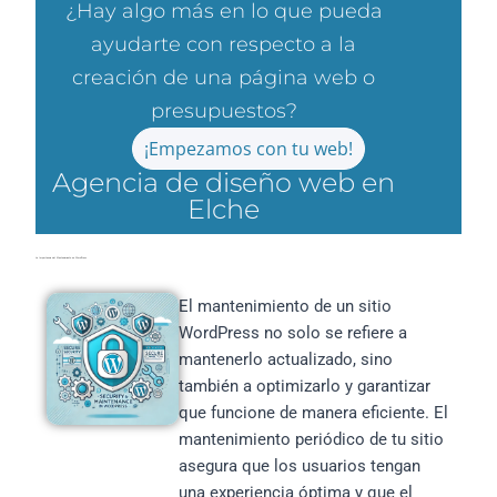
¿Hay algo más en lo que pueda
ayudarte con respecto a la
creación de una página web o
presupuestos?
¡Empezamos con tu web!
Agencia de diseño web en
Elche
La Importancia del Mantenimiento en WordPress
El mantenimiento de un sitio
WordPress no solo se refiere a
mantenerlo actualizado, sino
también a optimizarlo y garantizar
que funcione de manera eficiente. El
mantenimiento periódico de tu sitio
asegura que los usuarios tengan
una experiencia óptima y que el